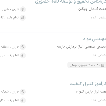
ارشناس تحقیق و توسعه R&D حضوری
فت آسمان چوگان
فارس
شیراز، منطقه ۱
نقضی شده
تمام وقت
کار
هندس مواد
جتمع صنعتی آلیاژ پردازش پارسه
فارس
منطقه و
نقضی شده
تمام وقت
پار
۲۰ تا ۳۵ میلیون تومان
ارآموز کنترل کیفیت
فت ابزار پارس تیوان
فارس
شهرک ص
نقضی شده
تمام وقت
کار