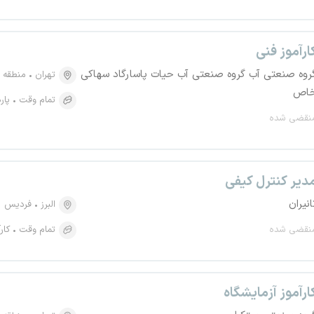
ارآموز فنی
روه صنعتی آب گروه صنعتی آب حیات پاسارگاد سهاکی
تهران
منطقه ۶، یوسف آباد
اص
تمام وقت
پار
نقضی شده
دیر کنترل کیفی
انیران
البرز
فردیس
نقضی شده
تمام وقت
کار
ارآموز آزمایشگاه