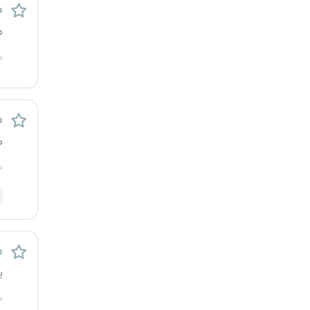
م
رشت
م
زاهدان
م
زنجان
م
ساری
م
سمنان
م
سنندج
سیستان و بلوچستان
م
شهرکرد
ی
شیراز
م