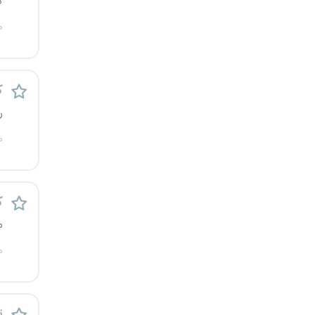
گ
کرج
م
کردستان
کرمان
ک
ر
کرمانشاه
م
کهگیلویه و بویراحمد
گرگان
ک
م
گلستان
م
گیلان
یاسوج
ت