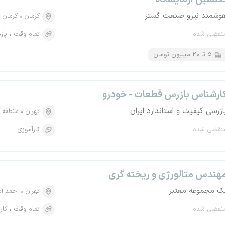
وشمند نیرو صنعت گستر
کرمان
کرمان
نقضی شده
تمام وقت
پار
۵ تا ۲۰ میلیون تومان
ارشناس بازرس قطعات - خودرو
ازرسی کیفیت و استاندارد ایران
تهران
منطقه ۶، امیرآباد
نقضی شده
کارآموزی
هندس متالورژی و ریخته گری
ک مجموعه معتبر
تهران
احمد آ
نقضی شده
تمام وقت
کار