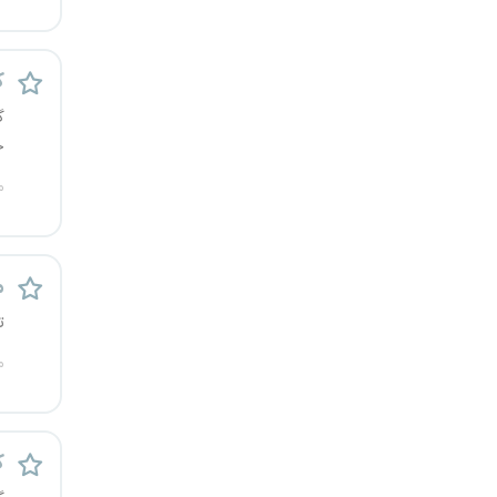
قزوین
ک
قم
گ
لرستان
خ
م
مازندران
مرکزی
م
مشهد
ت
هرمزگان
م
همدان
ک
چهارمحال و بختیاری