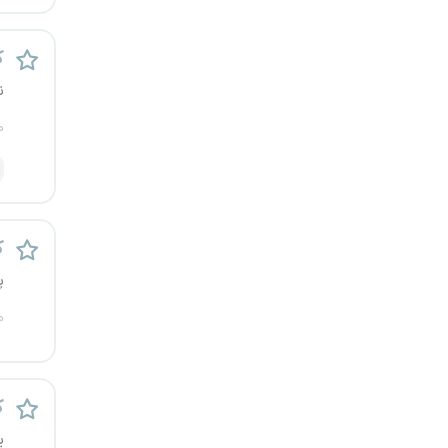
ک
ن
م
ک
پ
م
ک
ی