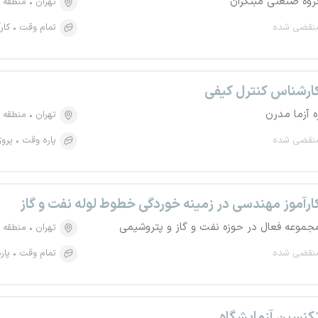
روه صنعتی مبتکران
تهران
منطقه ۲۱، چیتگر جنوبی
نقضی شده
تمام وقت
کار
ارشناس کنترل کیفی
ه آزما مدرن
تهران
منطقه ۱۵، افسریه شمالی
نقضی شده
پاره وقت
پروژ
ارآموز مهندسی در زمینه خوردگی خطوط لوله نفت و گاز
جموعه فعال در حوزه نفت و گاز و پتروشیمی
تهران
منطقه ۵، جنت آباد مرکزی
نقضی شده
تمام وقت
پار
کنسین آزمایشگاه