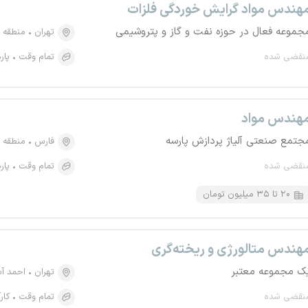
هندس مواد گرایش خوردگی فلزات
جموعه فعال در حوزه نفت و گاز و پتروشیمی
تهران
منطقه ۵، جنت آباد جنوبی
نقضی شده
تمام وقت
پار
هندس مواد
جتمع صنعتی آلیاژ پردازش پارسه
فارس
منطقه و
نقضی شده
تمام وقت
پار
۲۰ تا ۳۵ میلیون تومان
هندس متالورژی و ریخته‌گری
ک مجموعه معتبر
تهران
احمد آ
نقضی شده
تمام وقت
کار