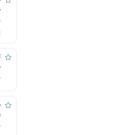
یزد
ه
م
خارج از کشور
ک
ب
م
م
ی
م