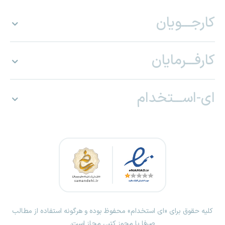
کارجـــویان
کارفـــرمایان
ای-اســـتخدام
کلیه حقوق برای «ای استخدام» محفوظ بوده و هرگونه استفاده از مطالب
صرفا با مجوز کتبی مجاز است.