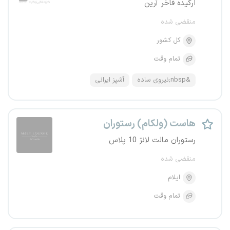
ارکیده فاخر آرین
منقضی شده
کل کشور
تمام وقت
&nbsp;نیروی ساده
آشپز ایرانی
هاست (ولکام) رستوران
رستوران مالت لانژ 10 پلاس
منقضی شده
ایلام
تمام وقت