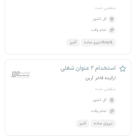
منقضی شده
کل کشور
تمام وقت
&nbsp;نیرو ساده
آشپز
استخدام ۲ عنوان شغلی
ارکیده فاخر آرین
منقضی شده
کل کشور
تمام وقت
نیروی ساده
آشپز