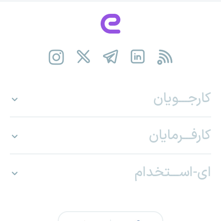
کارجـــویان
کارفـــرمایان
ای-اســـتخدام