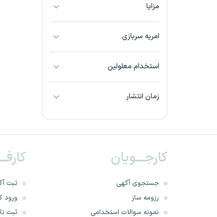
مزایا
بجنورد
بندرعباس
امریه سربازی
بوشهر
استخدام معلولین
بیرجند
زمان انتشار
تبریز
خراسان جنوبی
کارجـــویان
کارفــ
خراسان شمالی
خرم آباد
جستجوی آگهی
ثبت آگ
رزومه ساز
ورود کا
خوزستان
نمونه سوالات استخدامی
ثبت نام