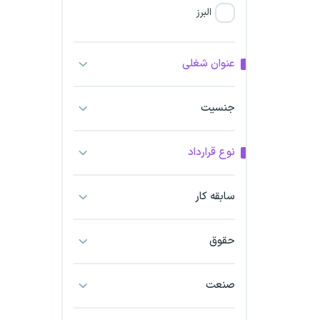
البرز
فارس
عنوان شغلی
آذربایجان شرقی
جنسیت
آذربایجان غربی
نوع قرارداد
اراک
اردبیل
سابقه کار
ارومیه
حقوق
اهواز
صنعت
ایلام