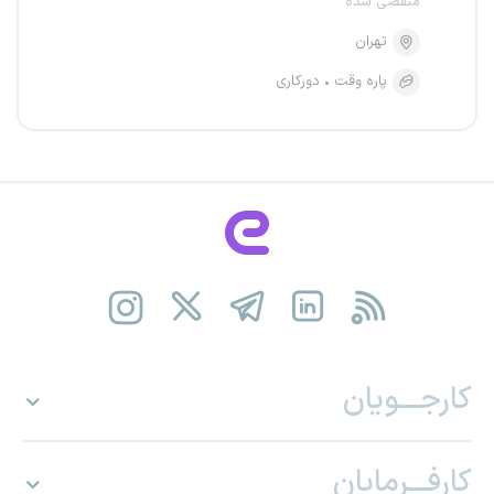
منقضی شده
تهران
پاره وقت
دورکاری
کارجـــویان
کارفـــرمایان