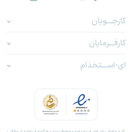
کارجـــویان
کارفـــرمایان
ای-اســـتخدام
کلیه حقوق برای «ای استخدام» محفوظ بوده و هرگونه استفاده از مطالب