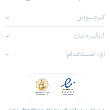
کارجـــویان
کارفـــرمایان
ای-اســـتخدام
کلیه حقوق برای «ای استخدام» محفوظ بوده و هرگونه استفاده از مطالب