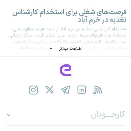
فرصت‌های شغلی برای استخدام کارشناس
تغذیه در خرم آباد
استخدام کارشناس تغذیه در خرم آباد از جمله فرصت‌های شغلی
پرتقاضا برای فارغ‌التحصیلان رشته علوم تغذیه است. مراکز درمانی،
بیمارستان‌ها، کلینیک‌های تغذیه، باشگاه‌های ورزشی و شرکت‌های
صنایع غذایی در خرم آباد به طور مستمر آگهی‌های
استخدام
اطلاعات بیشتر
کارشناس تغذیه
منتشر می‌کنند و معمولا به دنبال افرادی هستند که
دانش تخصصی، مهارت ارتباط با مراجعان و توانایی ارائه برنامه‌های
تغذیه‌ای را داشته باشند. اگر به دنبال جدیدترین فرصت‌های
استخدام
در این حوزه هستید، آگهی‌های به روز این صفحه را بررسی و برای
موقعیت‌های متناسب با تخصص خود اقدام کنید. برای مشاهده
فرصت‌های شغلی بیشتر در خرم آباد نیز می‌توانید به
کاریابی خرم
آباد
مراجعه کنید.
اگر قصد ورود به این حرفه را دارید، مطالعه صفحه شغل
کارشناس
تغذیه
شما را با وظایف، مهارت‌های موردنیاز و مسیر شغلی این حرفه
کارجـــویان
آشنا می‌کند. همچنین دانشجویان و فارغ‌التحصیلان رشته علوم
تغذیه می‌توانند با استفاده از
رزومه ساز رایگان
«ای-استخدام»،
رزومه‌ای استاندارد و حرفه‌ای تهیه کرده و شانس خود را برای استخدام