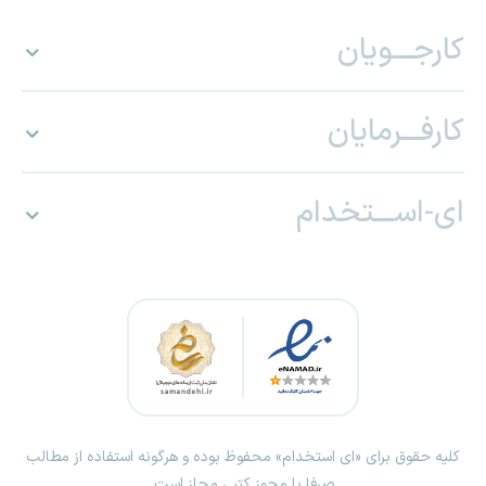
کارجـــویان
کارفـــرمایان
ای-اســـتخدام
کلیه حقوق برای «ای استخدام» محفوظ بوده و هرگونه استفاده از مطالب
صرفا با مجوز کتبی مجاز است.