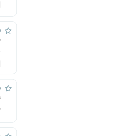
رشت
زاهدان
س
زنجان
م
م
ساری
سمنان
سنندج
م
سیستان و بلوچستان
ک
م
شهرکرد
شیراز