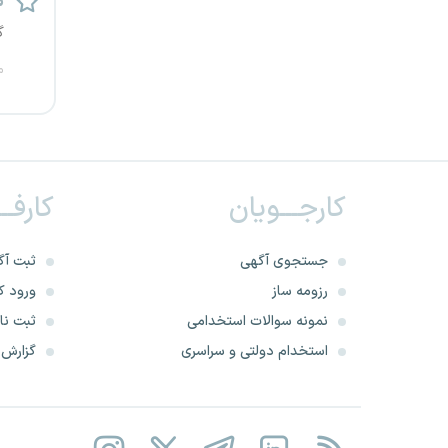
م
قزوین
گ
م
قم
لرستان
مازندران
کارجـــویان
کارفــ
مرکزی
جستجوی آگهی
ثبت آگ
مشهد
رزومه ساز
ورود کا
نمونه سوالات استخدامی
ثبت نام
هرمزگان
استخدام دولتی و سراسری
گزارش‌ه
همدان
چهارمحال و بختیاری