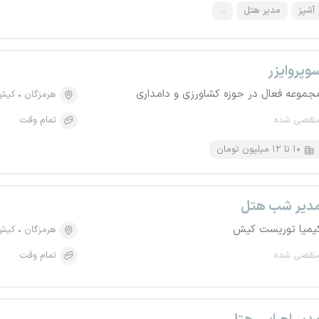
آشپز
مدیر هتل
...
وپروایزر
جموعه فعال در حوزه کشاورزی و دامداری
هرمزگان
کیش
نقضی شده
تمام وقت
۱۰ تا ۱۲ میلیون تومان
دیر شب هتل
یمیا توریست کیش
هرمزگان
کیش
نقضی شده
تمام وقت