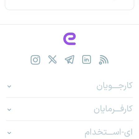
کارجـــویان
کارفـــرمایان
ای-اســـتخدام