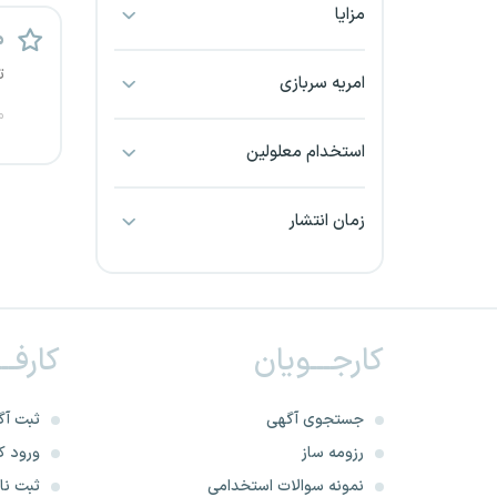
مزایا
بجنورد
م
ت
بندرعباس
امریه سربازی
م
بوشهر
استخدام معلولین
بیرجند
زمان انتشار
تبریز
خراسان جنوبی
کارجـــویان
کارفــ
خراسان شمالی
خرم آباد
جستجوی آگهی
ثبت آگ
رزومه ساز
ورود کا
خوزستان
نمونه سوالات استخدامی
ثبت نام