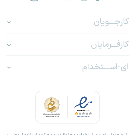
کارجـــویان
کارفـــرمایان
ای-اســـتخدام
کلیه حقوق برای «ای استخدام» محفوظ بوده و هرگونه استفاده از مطالب