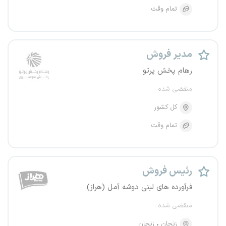
تمام وقت
مدیر فروش
رهام پخش پرتو
منقضی شده
کل کشور
تمام وقت
رئیس فروش
فرآورده های لبنی دوشه آمل (هراز)
منقضی شده
زنجان
زنجان