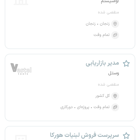
آواسیستم
منقضی شده
زنجان
زنجان
تمام وقت
مدیر بازاریابی
وستل
منقضی شده
کل کشور
تمام وقت
پروژه‌ای
دورکاری
سرپرست فروش لبنیات هورکا