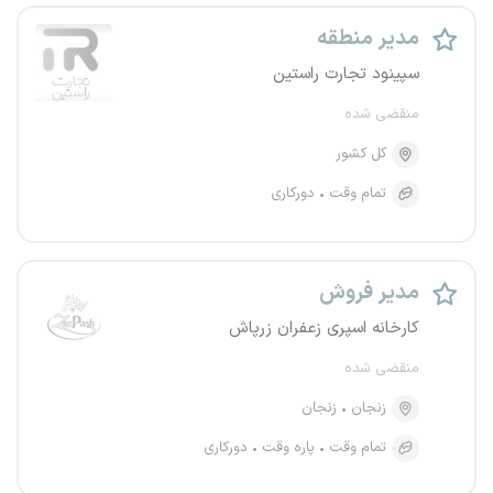
مدیر منطقه
سپینود تجارت راستین
منقضی شده
کل کشور
تمام وقت
دورکاری
مدیر فروش
کارخانه اسپری زعفران زرپاش
منقضی شده
زنجان
زنجان
تمام وقت
پاره وقت
دورکاری