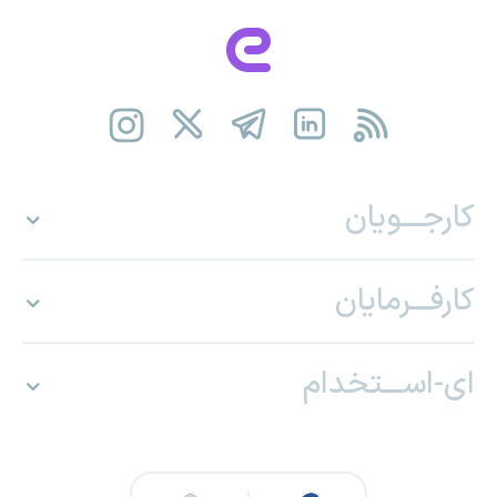
کارجـــویان
کارفـــرمایان
ای-اســـتخدام