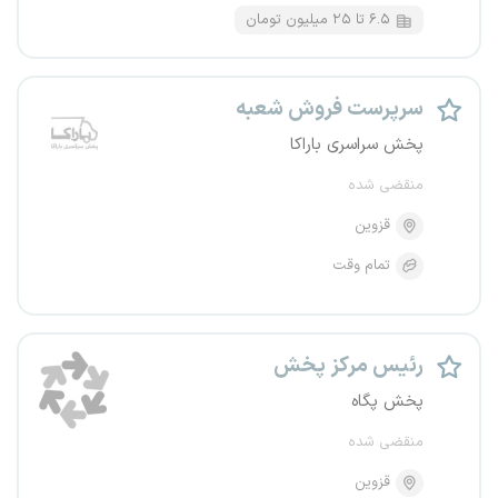
۶.۵ تا ۲۵ میلیون تومان
سرپرست فروش شعبه
پخش سراسری باراکا
منقضی شده
قزوین
تمام وقت
رئیس مرکز پخش
پخش پگاه
منقضی شده
قزوین