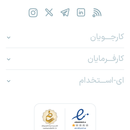
کارجـــویان
کارفـــرمایان
ای-اســـتخدام