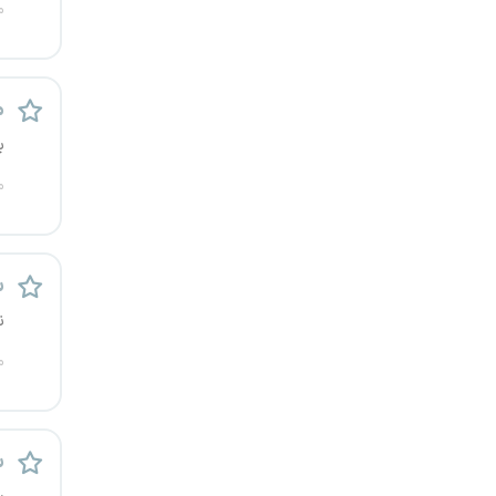
م
کرج
کردستان
م
کرمان
ب
م
کرمانشاه
کهگیلویه و بویراحمد
س
گرگان
ن
گلستان
م
گیلان
س
یاسوج