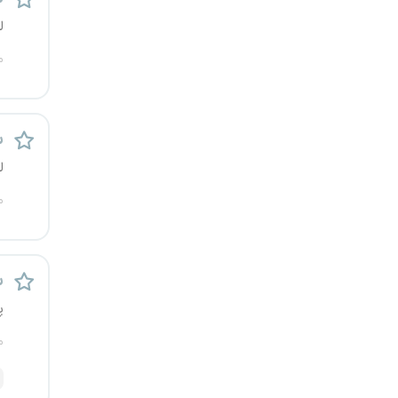
ل
م
س
ل
م
س
پ
م