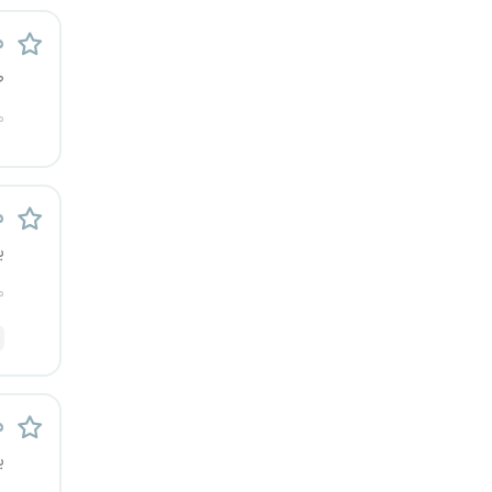
قزوین
م
ص
قم
م
لرستان
مازندران
م
مرکزی
ی
م
مشهد
هرمزگان
همدان
م
ی
چهارمحال و بختیاری