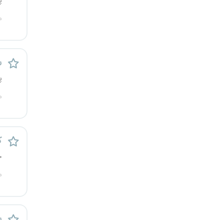
پ
یزد
م
خارج از کشور
س
پ
م
ک
خ
م
س