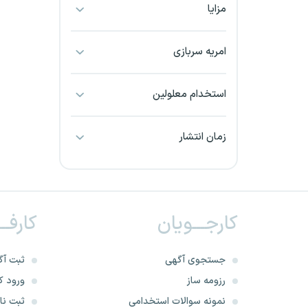
مزایا
بجنورد
بندرعباس
امریه سربازی
بوشهر
استخدام معلولین
بیرجند
زمان انتشار
تبریز
خراسان جنوبی
کارجـــویان
کارفــ
خراسان شمالی
خرم آباد
جستجوی آگهی
ثبت آگ
رزومه ساز
ورود کا
خوزستان
نمونه سوالات استخدامی
ثبت نام