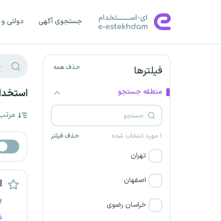
جستجوی آگهی
دولتی و 
حذف همه
فیلترها
منطقه جستجو
استخدام
مرتب
۱ مورد انتخاب شده
حذف فیلتر
تهران
اصفهان
اس
پ
خراسان رضوی
ف