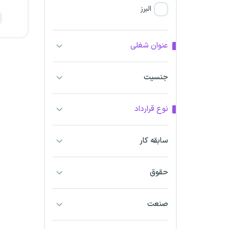
البرز
فارس
عنوان شغلی
آذربایجان شرقی
جنسیت
آذربایجان غربی
نوع قرارداد
اراک
اردبیل
سابقه کار
ارومیه
حقوق
اهواز
صنعت
ایلام