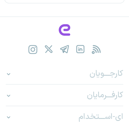
کارجـــویان
کارفـــرمایان
ای-اســـتخدام