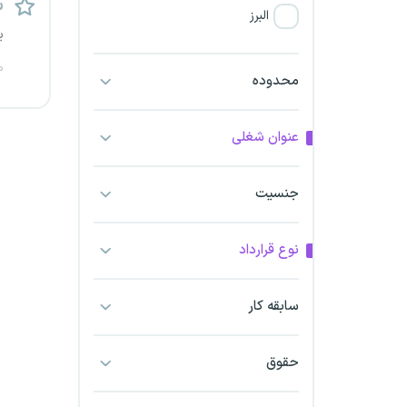
س
البرز
ی
فارس
م
محدوده
آذربایجان شرقی
عنوان شغلی
آذربایجان غربی
جنسیت
اراک
اردبیل
نوع قرارداد
ارومیه
سابقه کار
اهواز
حقوق
ایلام