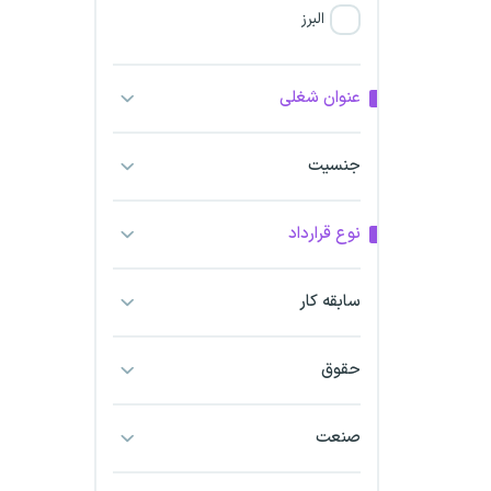
البرز
فارس
عنوان شغلی
آذربایجان شرقی
جنسیت
آذربایجان غربی
نوع قرارداد
اراک
اردبیل
سابقه کار
ارومیه
حقوق
اهواز
صنعت
ایلام