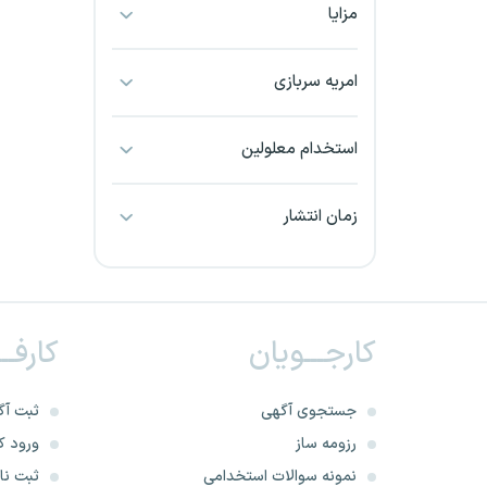
مزایا
بجنورد
بندرعباس
امریه سربازی
بوشهر
استخدام معلولین
بیرجند
زمان انتشار
تبریز
خراسان جنوبی
کارجـــویان
کارفــ
خراسان شمالی
خرم آباد
جستجوی آگهی
ثبت آگ
رزومه ساز
ورود کا
خوزستان
نمونه سوالات استخدامی
ثبت نام