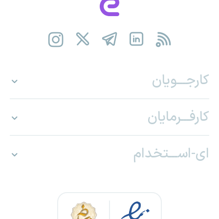
کارجـــویان
کارفـــرمایان
ای-اســـتخدام