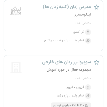
مدرس زبان (کلیه زبان ها)
لینگومسترز
منقضی شده
کل کشور
تمام وقت
پاره وقت
دورکاری
سوپروایزر زبان های خارجی
مجموعه فعال در حوزه آموزش
منقضی شده
قزوین
قزوین
تمام وقت
پاره وقت
۳۰ تا ۴۵ میلیون تومان