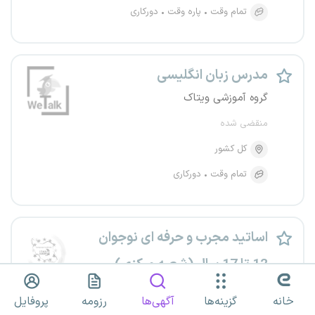
تمام وقت
پاره وقت
دورکاری
مدرس زبان انگلیسی
گروه آموزشی ویتاک
منقضی شده
کل کشور
تمام وقت
دورکاری
اساتید مجرب و حرفه ای نوجوان
12 تا 17 سال (شعبه مرکزی)
مرکز تخصصی زبان انگلیسی ایران اروپا
خانه
گزینه‌ها
آگهی‌ها
رزومه
پروفایل
منقضی شده