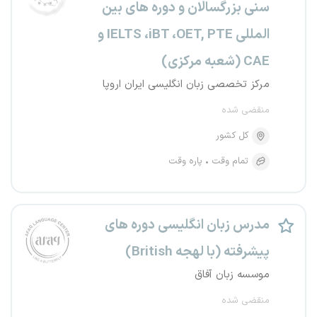
سنی بزرگسالان و دوره های بین
المللی IELTS ،iBT ،OET, PTE و
CAE (شعبه مرکزی)
مرکز تخصصی زبان انگلیسی ایران اروپا
منقضی شده
کل کشور
تمام وقت
پاره وقت
مدرس زبان انگلیسی دوره های
پیشرفته (با لهجه British)
موسسه زبان آفاق
منقضی شده