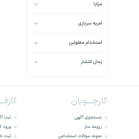
مزایا
بجنورد
بندرعباس
امریه سربازی
بوشهر
استخدام معلولین
بیرجند
زمان انتشار
تبریز
خراسان جنوبی
کارجـــویان
کارفــ
خراسان شمالی
خرم آباد
جستجوی آگهی
ثبت آگ
رزومه ساز
ورود کا
خوزستان
نمونه سوالات استخدامی
ثبت نام