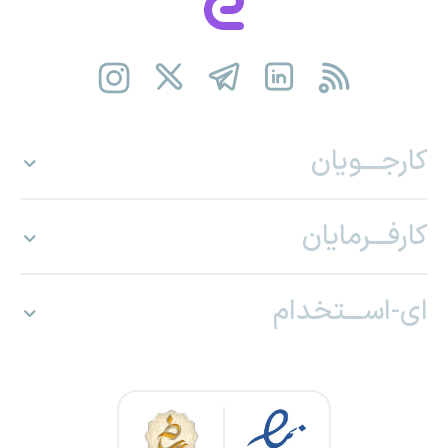
کارجـــویان
کارفـــرمایان
ای-اســـتخدام