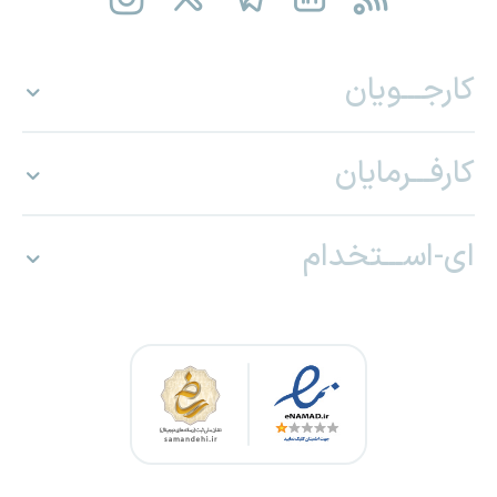
کارجـــویان
کارفـــرمایان
ای-اســـتخدام