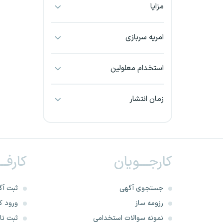
مزایا
بجنورد
بندرعباس
امریه سربازی
بوشهر
استخدام معلولین
بیرجند
زمان انتشار
تبریز
خراسان جنوبی
کارجـــویان
کارفــ
خراسان شمالی
خرم آباد
جستجوی آگهی
ثبت آگ
رزومه ساز
ورود کا
خوزستان
نمونه سوالات استخدامی
ثبت نام