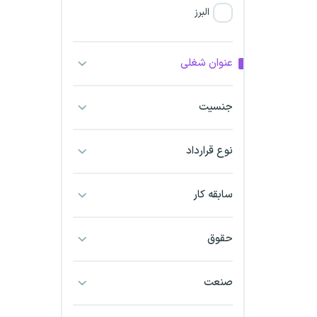
البرز
فارس
عنوان شغلی
آذربایجان شرقی
جنسیت
آذربایجان غربی
نوع قرارداد
اراک
اردبیل
سابقه کار
ارومیه
حقوق
اهواز
صنعت
ایلام