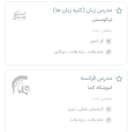
مدرس زبان (کلیه زبان ها)
لینگومسترز
منقضی شده
کل کشور
تمام وقت
پاره وقت
دورکاری
مدرس فرانسه
آموزشگاه گاما
منقضی شده
آذربایجان شرقی
تبریز
تمام وقت
پاره وقت