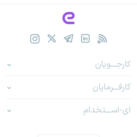
کارجـــویان
کارفـــرمایان
ای-اســـتخدام