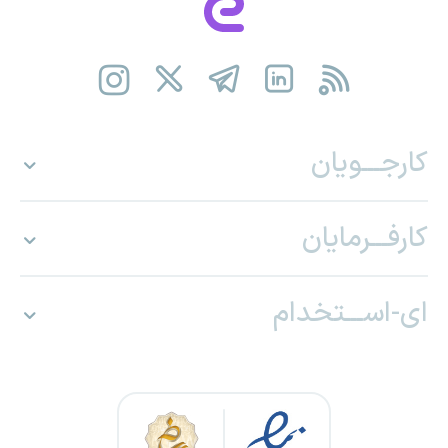
کارجـــویان
کارفـــرمایان
ای-اســـتخدام