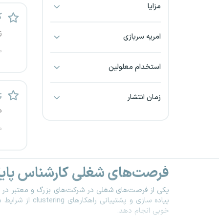
مزایا
بجنورد
ک
ز
بندرعباس
امریه سربازی
م
بوشهر
استخدام معلولین
بیرجند
&sp
زمان انتشار
تبریز
م
م
خراسان جنوبی
خراسان شمالی
فرصت‌های شغلی کارشناس پایگا
خرم آباد
یکی از فرصت‌های شغلی در شرکت‌های بزرگ و معتبر در
پیاده سازی و پشتیبانی راهکارهای
clustering
از شرایط م
خوزستان
خوبی انجام دهد
.