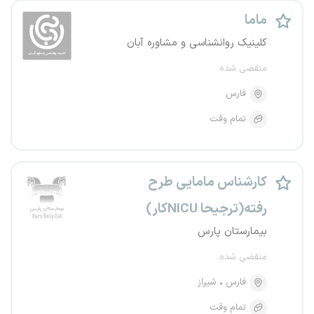
ماما
کلینیک روانشناسی و مشاوره آبان
منقضی شده
فارس
تمام وقت
کارشناس مامایی طرح
رفته(ترجیحا NICUکار)
بیمارستان پارس
منقضی شده
فارس
شیراز
تمام وقت