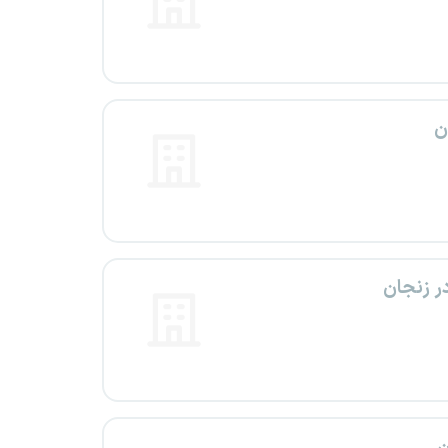
ن
ر زنجان
ن