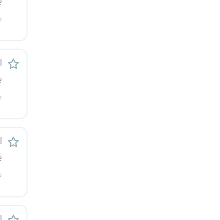
ی
قزوین
م
قم
لرستان
ا
ی
مازندران
م
مرکزی
مشهد
ا
ی
هرمزگان
م
همدان
چهارمحال و بختیاری
ا