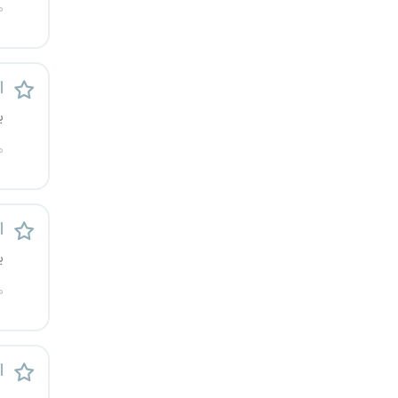
م
رشت
زاهدان
ا
زنجان
ی
م
ساری
سمنان
ا
سنندج
ی
سیستان و بلوچستان
م
شهرکرد
ا
شیراز