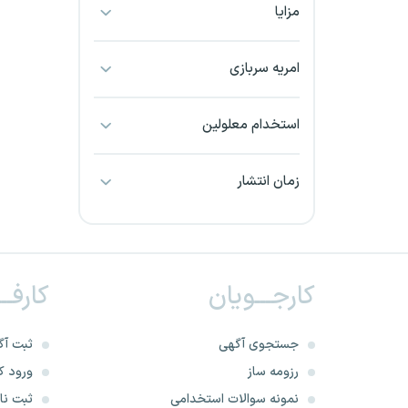
مزایا
بجنورد
بندرعباس
امریه سربازی
بوشهر
استخدام معلولین
بیرجند
زمان انتشار
تبریز
خراسان جنوبی
کارجـــویان
کارفــ
خراسان شمالی
خرم آباد
جستجوی آگهی
ثبت آگ
رزومه ساز
ورود کا
خوزستان
نمونه سوالات استخدامی
ثبت نام