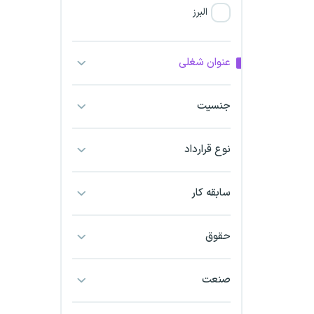
البرز
فارس
عنوان شغلی
آذربایجان شرقی
جنسیت
آذربایجان غربی
نوع قرارداد
اراک
اردبیل
سابقه کار
ارومیه
حقوق
اهواز
صنعت
ایلام