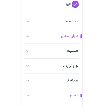
البرز
فارس
محدوده
آذربایجان شرقی
عنوان شغلی
آذربایجان غربی
جنسیت
اراک
اردبیل
نوع قرارداد
ارومیه
سابقه کار
اهواز
حقوق
ایلام