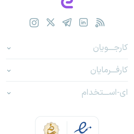
کارجـــویان
کارفـــرمایان
ای-اســـتخدام