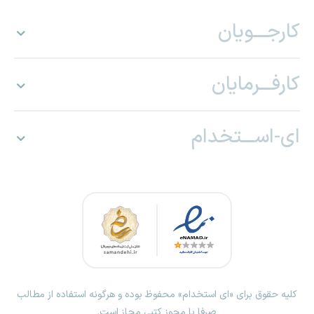
کارجـــویان
کارفـــرمایان
ای-اســـتخدام
کلیه حقوق برای «ای استخدام» محفوظ بوده و هرگونه استفاده از مطالب
صرفا با مجوز کتبی مجاز است.