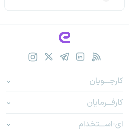
کارجـــویان
کارفـــرمایان
ای-اســـتخدام