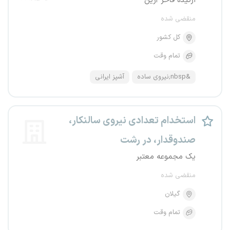
ارکیده فاخر آرین
منقضی شده
کل کشور
تمام وقت
&nbsp;نیروی ساده
آشپز ایرانی
استخدام تعدادی نیروی سالنکار،
صندوقدار، در رشت
یک مجموعه معتبر
منقضی شده
گیلان
تمام وقت