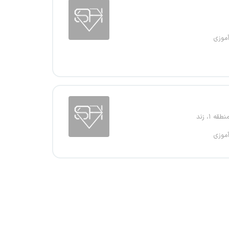
آموزی
قه ۱، زند
آموزی