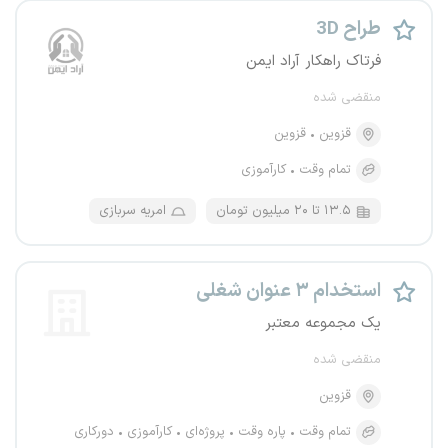
طراح 3D
فرتاک راهکار آراد ایمن
منقضی شده
قزوین
قزوین
تمام وقت
کارآموزی
۱۳.۵ تا ۲۰ میلیون تومان
امریه سربازی
استخدام ۳ عنوان شغلی
یک مجموعه معتبر
منقضی شده
قزوین
تمام وقت
پاره وقت
پروژه‌ای
کارآموزی
دورکاری