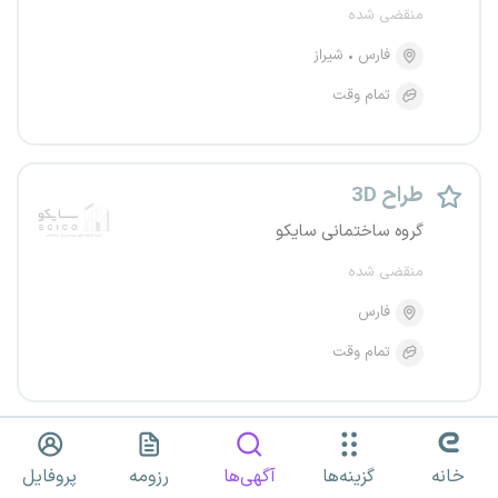
منقضی شده
فارس
شیراز
تمام وقت
طراح 3D
گروه ساختمانی سایکو
منقضی شده
فارس
تمام وقت
معمار 3D کار
خانه
گزینه‌ها
آگهی‌ها
رزومه
پروفایل
گروه ساختمانی سایکو