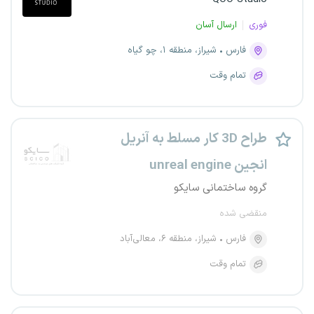
فوری
ارسال آسان
فارس
شیراز، منطقه ۱، چو گیاه
تمام وقت
طراح 3D کار مسلط به آنریل
انجین unreal engine
گروه ساختمانی سایکو
منقضی شده
فارس
شیراز، منطقه ۶، معالی‌آباد
تمام وقت