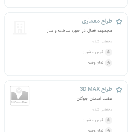
طراح معماری
مجموعه فعال در حوزه ساخت و ساز
منقضی شده
فارس
شیراز
تمام وقت
3ِD MAX طراح
هفت آسمان چوگان
منقضی شده
فارس
شیراز
تمام وقت