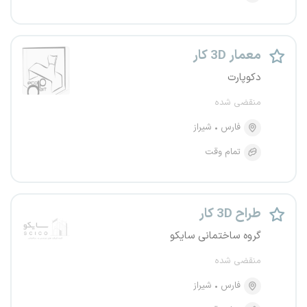
معمار 3D کار
دکوپارت
منقضی شده
فارس
شیراز
تمام وقت
طراح 3D کار
گروه ساختمانی سایکو
منقضی شده
فارس
شیراز