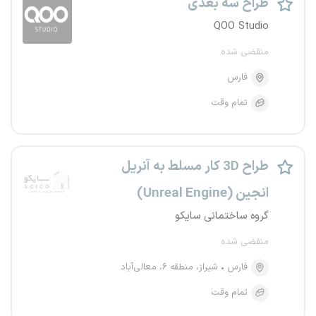
طراح سه بعدی
QOO Studio
منقضی شده
فارس
تمام وقت
طراح 3D کار مسلط به آنریل
انجین (Unreal Engine)
گروه ساختمانی سایکو
منقضی شده
فارس
شیراز، منطقه ۶، معالی‌آباد
تمام وقت