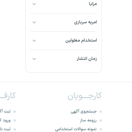
مزایا
بجنورد
بندرعباس
امریه سربازی
بوشهر
استخدام معلولین
بیرجند
زمان انتشار
تبریز
خراسان جنوبی
کارجـــویان
کارفــ
خراسان شمالی
خرم آباد
جستجوی آگهی
ثبت آگ
رزومه ساز
ورود کا
خوزستان
نمونه سوالات استخدامی
ثبت نام