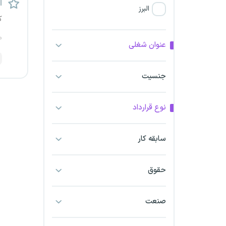
اس
البرز
ک
فارس
م
عنوان شغلی
آذربایجان شرقی
جنسیت
آذربایجان غربی
نوع قرارداد
اراک
اردبیل
سابقه کار
ارومیه
حقوق
اهواز
صنعت
ایلام