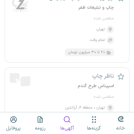
چاپ و تبلیغات ظفر
منقضی شده
تهران
تمام وقت
۲۰ تا ۳۰ میلیون تومان
ناظر چاپ
اسپیناس طرح گندم
منقضی شده
تهران
منطقه ۶، آرژانتین
تمام وقت
خانه
گزینه‌ها
آگهی‌ها
رزومه
پروفایل
۲۰ تا ۲۵ میلیون تومان