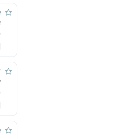
قزوین
ب
ی
قم
م
لرستان
مازندران
مرکزی
r
م
مشهد
م
هرمزگان
همدان
ب
چهارمحال و بختیاری