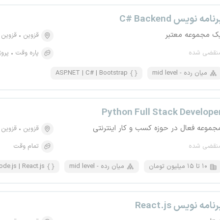
رنامه نویس C# Backend
ک مجموعه معتبر
قزوین
قزوین
نقضی شده
پاره وقت
پروژ
mid level - میان رده
ASP.NET | C# | Bootstrap
Python Full Stack Develope
جموعه فعال در حوزه کسب و کار اینترنتی
قزوین
قزوین
نقضی شده
تمام وقت
۱۰ تا ۱۵ میلیون تومان
mid level - میان رده
ode.js | React.js
رنامه نویس React.js