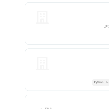
ه‌ای
Python | N