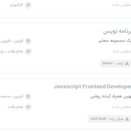
نقضی شده
کارآموزی
رنامه نویس
ک مجموعه معتبر
قزوین
قزوین
نقضی شده
تمام وقت
دور
senior - ارشد
Javascript Frontend Develope
هین همراه آینده روشن
قزوین
محمدی
نقضی شده
تمام وقت
mid level - میان رده