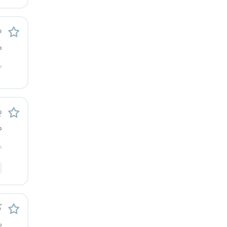
یزد
ط
خارج از کشور
م
م
ب
م
م
ک
ی