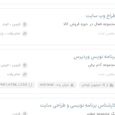
راح وب سایت
جموعه فعال در حوزه فروش کالا
قزوین
الوند
نقضی شده
تمام وقت
پار
رنامه نویس وردپرس
جموعه آدم برفی
قزوین
قزوین
نقضی شده
تمام وقت
از ۱۵ میلیون تومان
mid level - میان رده
PHP | HTML | CSS
ارشناس برنامه نویسی و طراحی سایت
ک مجموعه معتبر
قزوین