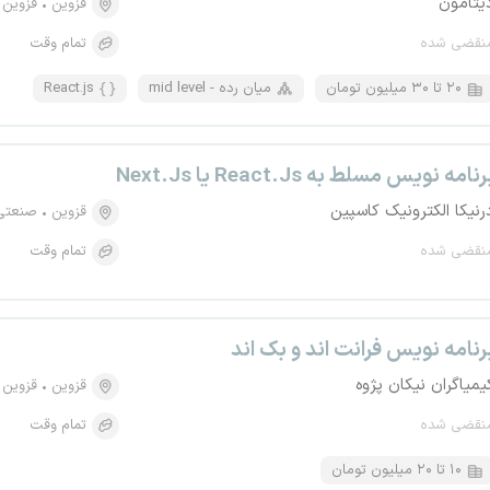
یتامون
قزوین
قزوین
نقضی شده
تمام وقت
۲۰ تا ۳۰ میلیون تومان
mid level - میان رده
React.js
رنامه نویس مسلط به React.Js یا Next.Js
رنیکا الکترونیک کاسپین
قزوین
صنعتی 
نقضی شده
تمام وقت
رنامه نویس فرانت اند و بک اند
یمیاگران نیکان پژوه
قزوین
قزوین
نقضی شده
تمام وقت
۱۰ تا ۲۰ میلیون تومان