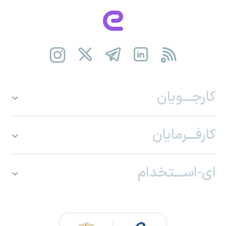
کارجـــویان
کارفـــرمایان
ای-اســـتخدام