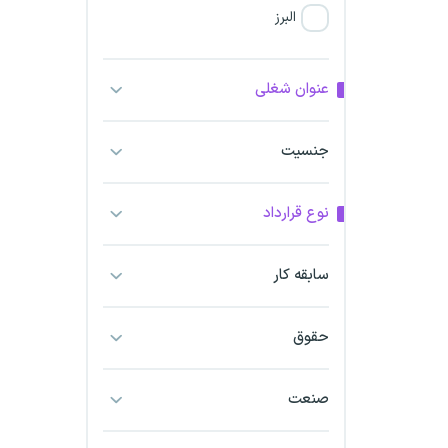
البرز
فارس
عنوان شغلی
آذربایجان شرقی
جنسیت
آذربایجان غربی
نوع قرارداد
اراک
اردبیل
سابقه کار
ارومیه
حقوق
اهواز
صنعت
ایلام