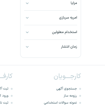
مزایا
بجنورد
بندرعباس
امریه سربازی
بوشهر
استخدام معلولین
بیرجند
زمان انتشار
تبریز
خراسان جنوبی
کارجـــویان
کارفــ
خراسان شمالی
خرم آباد
جستجوی آگهی
ثبت آگ
رزومه ساز
ورود کا
خوزستان
نمونه سوالات استخدامی
ثبت نام